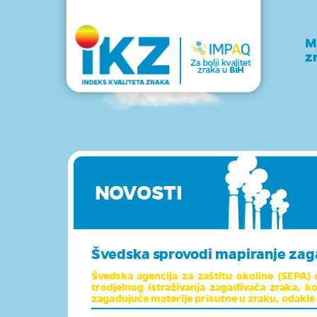
M
z
NOVOSTI
Švedska sprovodi mapiranje zaga
Švedska agencija za zaštitu okoline (SEPA) 
trodjelnog istraživanja zagađivača zraka, ko
zagađujuće materije prisutne u zraku, odakle d