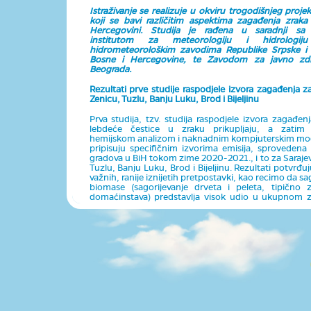
Istraživanje se realizuje u okviru trogodišnjeg proj
koji se bavi različitim aspektima zagađenja zraka
Hercegovini. Studija je rađena u saradnji sa
institutom za meteorologiju i hidrologiju
hidrometeorološkim zavodima Republike Srpske i 
Bosne i Hercegovine, te Zavodom za javno zdr
Beograda.
Rezultati prve studije raspodjele izvora zagađenja z
Zenicu, Tuzlu, Banju Luku, Brod i Bijeljinu
Prva studija, tzv. studija raspodjele izvora zagađen
lebdeće čestice u zraku prikupljaju, a zatim 
hemijskom analizom i naknadnim kompjuterskim mo
pripisuju specifičnim izvorima emisija, sprovedena 
gradova u BiH tokom zime 2020-2021., i to za Sarajev
Tuzlu, Banju Luku, Brod i Bijeljinu. Rezultati potvrđu
važnih, ranije iznijetih pretpostavki, kao recimo da sa
biomase (sagorijevanje drveta i peleta, tipično z
domaćinstava) predstavlja visok udio u ukupnom 
dok neka nova saznanja zahtijevaju dalja ispitivanja.
U šest gradova gdje su rađena mjerenja, udio 
porijeklom iz biomase kreće se između 20-35%. Za
podatak da su ovi udjeli viši u manjim gradovima, 
Tuzla i Bijeljina. To naravno može biti zbog većeg
industrije, saobraćaja i sagorijevanja uglja u većim g
ovi izvori više utiču na udio u emisijama na takvim 
Međutim, i dalje se ističe ranije iznesena pretpostavk
domaćinstva generalno doprinosi visokom udjelu 
zraka u zemlji. U Brodu i Zenici, studija ipak ni