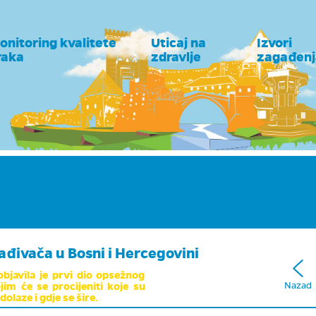
onitoring kvalitete
Uticaj na
Izvori
raka
zdravlje
zagađenj
đivača u Bosni i Hercegovini
objavila je prvi dio opsežnog
jim će se procijeniti koje su
Nazad
olaze i gdje se šire.