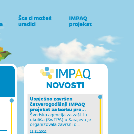
Šta ti možeš
IMPAQ
a
uraditi
projekat
NOVOSTI
Uspješno završen
četverogodišnji IMPAQ
projekat za borbu pro...
Švedska agencija za zaštitu
okoliša (SwEPA) u Sarajevu je
organizovala završni d...
11.11.2022.