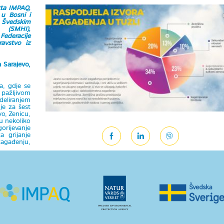
ekta IMPAQ,
 u Bosni i
 Švedskim
 (SMHI),
Federacije
avstvo iz
a Sarajevo,
ja, gdje se
pažljivom
deliranjem
je za šest
o, Zenicu,
ju nekoliko
gorijevanje
a grijanje
zagađenju,
zagađenja
nimljiv je
kao što su
 prisustva
radovima te
lokacijama.
a da sektor
zagađenju
je uspjela