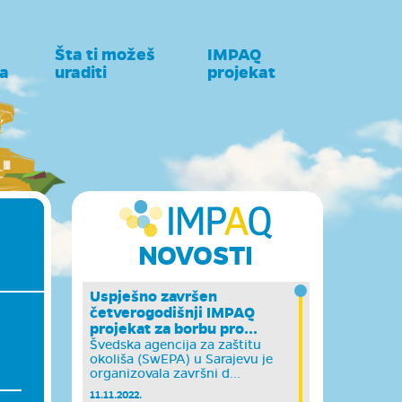
Šta ti možeš
IMPAQ
a
uraditi
projekat
NOVOSTI
Uspješno završen
četverogodišnji IMPAQ
projekat za borbu pro...
Švedska agencija za zaštitu
okoliša (SwEPA) u Sarajevu je
organizovala završni d...
11.11.2022.