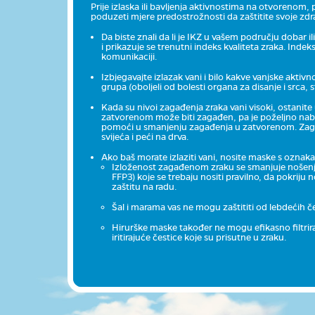
Prije izlaska ili bavljenja aktivnostima na otvorenom,
poduzeti mjere predostrožnosti da zaštitite svoje zdra
Da biste znali da li je IKZ u vašem području dobar il
i prikazuje se trenutni indeks kvaliteta zraka. Ind
komunikaciji.
Izbjegavajte izlazak vani i bilo kakve vanjske aktiv
grupa (oboljeli od bolesti organa za disanje i srca, s
Kada su nivoi zagađenja zraka vani visoki, ostanite
zatvorenom može biti zagađen, pa je poželjno nabavi
pomoći u smanjenju zagađenja u zatvorenom. Zag
svijeća i peći na drva.
Ako baš morate izlaziti vani, nosite maske s oznak
Izloženost zagađenom zraku se smanjuje nošenje
FFP3) koje se trebaju nositi pravilno, da pokri
zaštitu na radu.
Šal i marama vas ne mogu zaštititi od lebdećih č
Hirurške maske također ne mogu efikasno filtrira
iritirajuće čestice koje su prisutne u zraku.