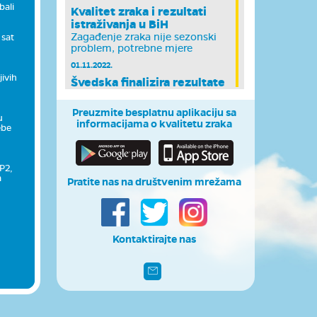
bali
Kvalitet zraka i rezultati
istraživanja u BiH
Zagađenje zraka nije sezonski
 sat
problem, potrebne mjere
01.11.2022.
jivih
Švedska finalizira rezultate
raspodjele izvora zagađenja
zra...
Preuzmite besplatnu aplikaciju sa
u
Na osnovu dvogodišnje studije o
informacijama o kvalitetu zraka
ebe
raspodjeli izvora zagađenja zraka,
koja je prove...
07.10.2022.
P2,
Švedska nastavlja s
a
Pratite nas na društvenim mrežama
mapiranjem zagađivača zraka
u Bosni i He...
Modeliranje disperzije
zagađujućih materija za Sarajevo
Kontaktirajte nas
07.07.2022.
U Sarajevu završeno
mjerenje emisije zagađujućih
materija iz...
Zrak u Bosni i Hercegovini,