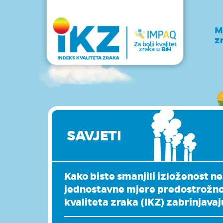
M
z
SAVJETI
Kako biste smanjili izloženost 
jednostavne mjere predostrožnost
kvaliteta zraka (IKZ) zabrinjava