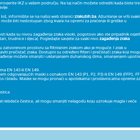
 provjerite IKZ u vašem području. Na taj način možete odrediti kada biste tre
vlje.
i loš, informišite se na našoj web stranici
zrakubih.ba
. Ažuriranje se vrši svaki
eks može biti nedostupan zbog kvara na opremi za praćenje ili greške u
nosti kada su nivou zagađenja zraka visoki, pogotovo ako ste pripadnik osjetl
tari, trudnice i djeca). Pogledajte savjete za svaki nivo
zagađenja zraka
 u zatvorenom prostoru sa filtriranim zrakom ako je moguće. I zrak u
ti prečistač zraka. Dostupni su određeni filteri i prečistači zraka koji mog
ađenje možete smanjiti i uklanjanjem duhanskog dima, smanjenjem upotr
ama EN 143 ili EN 149.
m odgovarajućih maski s oznakom EN 143 (P1, P2, P3) ili EN 149 (FFP1, FF
ju nos i bradu. Maske se mogu pronaći u apotekama i prodavnicama opreme z
estica
ti lebdeće čestice, ali mogu smanjiti nelagodu koju uzrokuje magla i veće