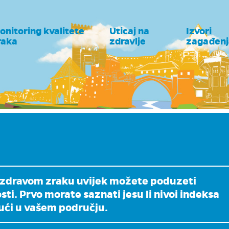
onitoring kvalitete
Uticaj na
Izvori
raka
zdravlje
zagađenj
nezdravom zraku uvijek možete poduzeti
i. Prvo morate saznati jesu li nivoi indeksa
jući u vašem području.