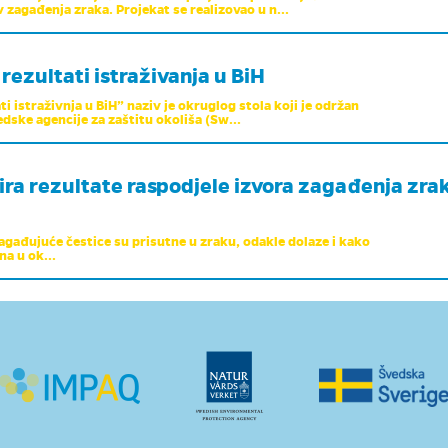
v zagađenja zraka. Projekat se realizovao u n...
 rezultati istraživanja u BiH
ti istraživnja u BiH” naziv je okruglog stola koji je održan
edske agencije za zaštitu okoliša (Sw...
ira rezultate raspodjele izvora zagađenja zra
 zagađujuće čestice su prisutne u zraku, odakle dolaze i kako
na u ok...
lja s mapiranjem zagađivača zraka u Bosni i
etrom i temperaturnim inverzijama, koje su česte u
ajevu, nivo zagađenja zraka je visok i dominiraju...