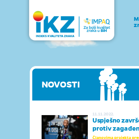
M
z
NOVOSTI
11.11.2022.
Uspješno završ
protiv zagađen
Članovima projekta preds