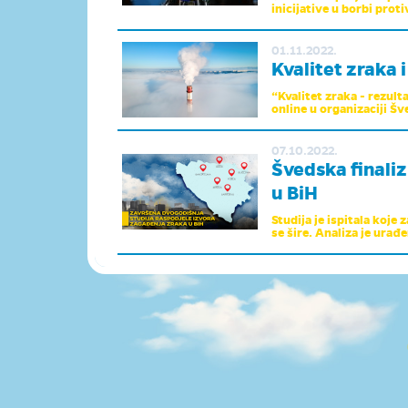
inicijative u borbi proti
01.11.2022.
Kvalitet zraka i
“Kvalitet zraka - rezulta
online u organizaciji Šv
07.10.2022.
Švedska finaliz
u BiH
Studija je ispitala koje
se šire. Analiza je urađe
07.07.2022.
Švedska nastav
Hercegovini
Tokom dana sa slabim vj
zimskim mjesecima u Sar
01.07.2022.