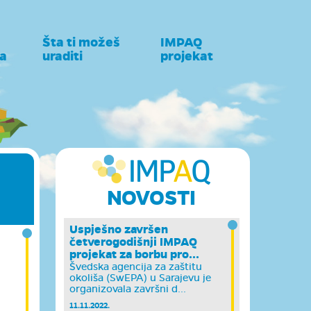
Šta ti možeš
IMPAQ
a
uraditi
projekat
NOVOSTI
Uspješno završen
četverogodišnji IMPAQ
projekat za borbu pro...
Švedska agencija za zaštitu
okoliša (SwEPA) u Sarajevu je
organizovala završni d...
11.11.2022.