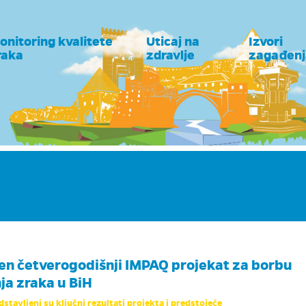
onitoring kvalitete
Uticaj na
Izvori
raka
zdravlje
zagađenj
en četverogodišnji IMPAQ projekat za borbu
ja zraka u BiH
tavljeni su ključni rezultati projekta i predstojeće