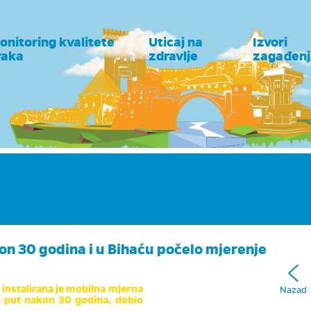
onitoring kvalitete
Uticaj na
Izvori
raka
zdravlje
zagađenj
on 30 godina i u Bihaću počelo mjerenje
instalirana je mobilna mjerna
Nazad
vi put nakon 30 godina, dobio