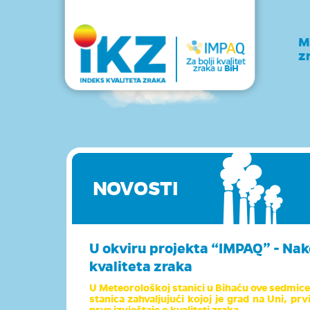
M
z
NOVOSTI
U okviru projekta “IMPAQ” - Nak
kvaliteta zraka
U Meteorološkoj stanici u Bihaću ove sedmice 
stanica zahvaljujući kojoj je grad na Uni, pr
prve izvještaje o kvaliteti zraka.