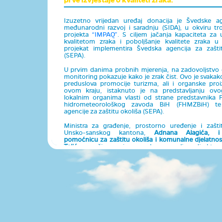
Izuzetno vrijedan uređaj donacija je Švedske ag
međunarodni razvoj i saradnju (SIDA), u okviru tr
projekta
“IMPAQ”
. S ciljem jačanja kapaciteta za u
kvalitetom zraka i poboljšanje kvalitete zraka u
projekat implementira Švedska agencija za zašti
(SEPA).
U prvim danima probnih mjerenja, na zadovoljstvo 
monitoring pokazuje kako je zrak čist. Ovo je svakak
preduslova promocije turizma, ali i organske pro
ovom kraju, istaknuto je na predstavljanju ovo
lokalnim organima vlasti od strane predstavnika 
hidrometeorološkog zavoda BiH (FHMZBiH) t
agencije za zaštitu okoliša (SEPA).
Ministra za građenje, prostorno uređenje i zašti
Unsko-sanskog kantona,
Adnana Alagića, i
pomoćnicu za zaštitu okoliša i komunalne djelatnost
Talić,
sa načinom njenog rada upoznali su direkto
Almir Bijedić i stručni saradnik u Sektoru životne sr
Omerčić.
“
Mobilna mjerna stanica bilježi koncentraciju lebdeć
PM10 i PM2.5, sumpordioksida, ozona, ugljičnog m
azotnih oksida, što predstavlja standardni set
polutanata koji imaju najveći negativni utjecaj na zdra
pojasnio je Enis Omerčić, stručni saradnik u Sekto
sredine. Omerčić je dodao kako je njenim puštanjem u
stavljen na federalnu mapu monitoringa kvalitete zrak