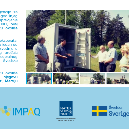
encije za
ogodišnjeg
pravljanje
 BiH, ovaj
tu okoliša
eksperata,
o jedan od
izvodnje u
g uređaja
Federalnog
e Švedske
tu okoliša
 njegovu
i, Mersiju
r FHMZBiH,
edine, Enis
ih čestica
onoksida i
 praćenih
vlje ljudi“
,
ru životne
 rad Bihać
a, ali i na