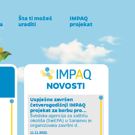
Šta ti možeš
IMPAQ
a
uraditi
projekat
NOVOSTI
Uspješno završen
četverogodišnji IMPAQ
projekat za borbu pro...
Švedska agencija za zaštitu
okoliša (SwEPA) u Sarajevu je
organizovala završni d...
11.11.2022.