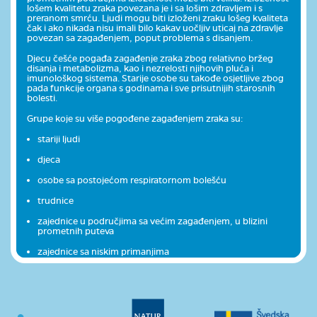
lošem kvalitetu zraka povezana je i sa lošim zdravljem i s
preranom smrću. Ljudi mogu biti izloženi zraku lošeg kvaliteta
čak i ako nikada nisu imali bilo kakav uočljiv uticaj na zdravlje
povezan sa zagađenjem, poput problema s disanjem.
Djecu češće pogađa zagađenje zraka zbog relativno bržeg
disanja i metabolizma, kao i nezrelosti njihovih pluća i
imunološkog sistema. Starije osobe su takođe osjetljive zbog
pada funkcije organa s godinama i sve prisutnijih starosnih
bolesti.
Grupe koje su više pogođene zagađenjem zraka su:
stariji ljudi
djeca
osobe sa postojećom respiratornom bolešću
trudnice
zajednice u područjima sa većim zagađenjem, u blizini
prometnih puteva
zajednice sa niskim primanjima