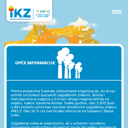
OPĆE INFORMACIJE
Prema podacima Svjetske zdravstvene organizacije, po broju
umrlih od bolesti izazvanih zagađenim zrakom, Bosna i
Hercegovina je najgora u Evropi i druga najgora zemlja na
svijetu, nakon Sjeverne Koreje. Svake godine, oko 3.300 ljudi
u BiH prerano umre kao rezultat izloženosti zagađenju zraka s
PM2.5. Oko 16 % od ove brojke odnosi se na Sarajevo i Banja
Luku.
Zagađenje zraka je sveprisutno, ali u urbanim i posebno
prometnim područjima izloženost može biti velika. Izloženost