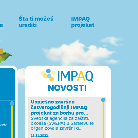
Šta ti možeš
IMPAQ
a
uraditi
projekat
NOVOSTI
Uspješno završen
četverogodišnji IMPAQ
projekat za borbu pro...
Švedska agencija za zaštitu
okoliša (SwEPA) u Sarajevu je
sade
organizovala završni d...
11.11.2022.