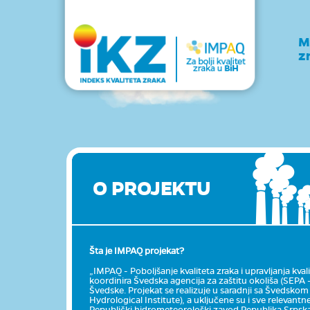
M
z
O PROJEKTU
Šta je IMPAQ projekat?
„IMPAQ - Poboljšanje kvaliteta zraka i upravljanja kva
koordinira Švedska agencija za zaštitu okoliša (SEP
Švedske. Projekat se realizuje u saradnji sa Šveds
Hydrological Institute), a uključene su i sve relevantn
Republički hidrometeorološki zavod Republika Srpsk