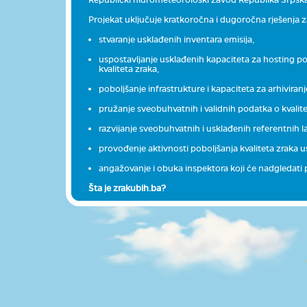
Projekat uključuje kratkoročna i dugoročna rješenja za
stvaranje usklađenih inventara emisija,
uspostavljanje usklađenih kapaciteta za hosting pod
kvaliteta zraka,
poboljšanje infrastrukture i kapaciteta za arhiviran
pružanje sveobuhvatnih i validnih podatka o kvalit
razvijanje sveobuhvatnih i usklađenih referentnih la
provođenje aktivnosti poboljšanja kvaliteta zraka u
angažovanje i obuka inspektora koji će nadgledati po
Šta je zrakubih.ba?
Zrakubih.ba je web stranica kreirana u okviru projekta
Podaci o zagađenju se prikupljaju preko hidrometeoro
mjerenje zagađujućih materija u zraku. Podaci se automa
Zrakubih.ba izvještava o kvalitetu zraka uz pomoć
ind
zdrav ili nezdrav, pa u skladu s tim čovjek može poduz
Na ovoj web stranici se mogu pronaći i informacije o 
nezdrav, te kako čovjek kao pojedinac može pomoći da