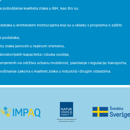
 poboljšanje kvaliteta zraka u BiH, kao što su:
ataka u entitetskim institucijama koji su u skladu s propisima o zaštiti
je podataka,
etu zraka javnosti u realnom vremenu,
boratorijskih kapaciteta i obuka osoblja,
smjerenih na održivu urbanu mobilnost, planiranje i regulaciju transporta,
štivanje zakona o kvaliteti zraka u industriji i drugim oblastima.
 IMPAQ s ciljem informisanja javnosti o kvalitetu zraka u Bosni i Hercegovini
loških zavoda iz određenih gradova u kojima su instalirane mjerne stanice 
tski objavljuju sa mjernih stanica i nisu kontrolirani i validirani.
eksa kvaliteta zraka (IKZ)
, indeksa koji je kreiran da komunicira je li kvalitet 
eti određene korake da zaštiti svoje zdravlje.
uticaju zagađenog zraka na zdravlje čovjeka, kako se ponašati kada je zrak
 se poboljša kvalitet zraka.