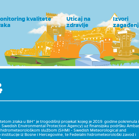
onitoring kvalitete
Uticaj na
Izvori
raka
zdravlje
zagađenj
litetom zraka u BiH“ je trogodišnji projekat kojeg je 2019. godine pokrenula i
A - Swedish Environmental Protection Agency) uz finansijsku podršku Amba
kom hidrometeorološkom službom (SHMI - Swedish Meteorological and
e institucije iz Bosne i Hercegovine, te Federalni hidrometeorološki zavod i
a.