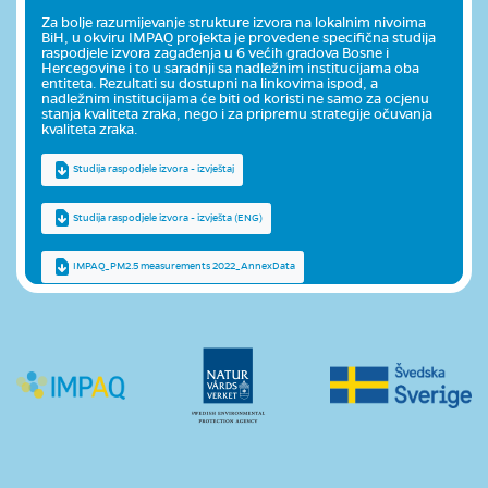
Za bolje razumijevanje strukture izvora na lokalnim nivoima
BiH, u okviru IMPAQ projekta je provedene specifična studija
raspodjele izvora zagađenja u 6 većih gradova Bosne i
Hercegovine i to u saradnji sa nadležnim institucijama oba
entiteta. Rezultati su dostupni na linkovima ispod, a
nadležnim institucijama će biti od koristi ne samo za ocjenu
stanja kvaliteta zraka, nego i za pripremu strategije očuvanja
kvaliteta zraka.
Studija raspodjele izvora - izvještaj
Studija raspodjele izvora - izvješta (ENG)
IMPAQ_PM2.5 measurements 2022_AnnexData