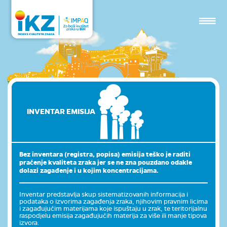
INVENTAR EMISIJA
Bez inventara (registra, popisa) emisija teško je raditi
praćenje kvaliteta zraka jer se ne zna pouzdano odakle
dolazi zagađenje i u kojim koncentracijama.
Inventar predstavlja skup sistematizovanih informacija i
podataka o izvorima zagađenja zraka, njihovim pravnim licima
i zagađujućim materijama koje ispuštaju u zrak, te teritorijalnu
raspodjelu emisija zagađujućih materija za više ili manje tipova
izvora.