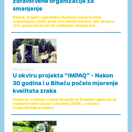
zdravstvene organizacije za
smanjenje
Naime, krajem septembra Svjetska zdravstvena
organizacija (SZO) pred sve zemlje članice, njih ukupno
124, postavila je cilj da radikalno smanje emi...
24.06.2021.
U okviru projekta “IMPAQ” - Nakon
30 godina i u Bihaću počelo mjerenje
kvaliteta zraka
Izuzetno vrijedan uređaj donacija je Švedske agencije za
međunarodni razvoj i saradnju (SIDA), u okviru
trogodišnjeg projekta