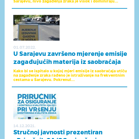
Sarajevu, nivo zagađenja zraka je visok i dominiraju...
01.07.2022.
U Sarajevu završeno mjerenje emisije
zagađujućih materija iz saobraćaja
Kako bi se ispitalo u kojoj mjeri emisije iz saobraćaja utiču
na zagađenje zraka rađeno je istraživanje na frekventnim
cestama u Sarajevu. Pokrenul...
14.12.2021.
Stručnoj javnosti prezentiran