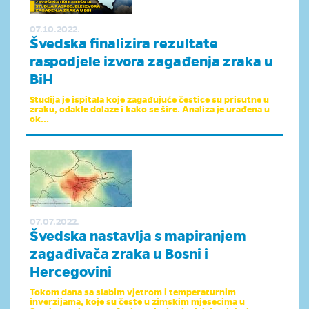
07.10.2022.
Švedska finalizira rezultate
raspodjele izvora zagađenja zraka u
BiH
Studija je ispitala koje zagađujuće čestice su prisutne u
zraku, odakle dolaze i kako se šire. Analiza je urađena u
ok...
07.07.2022.
Švedska nastavlja s mapiranjem
zagađivača zraka u Bosni i
Hercegovini
Tokom dana sa slabim vjetrom i temperaturnim
inverzijama, koje su česte u zimskim mjesecima u