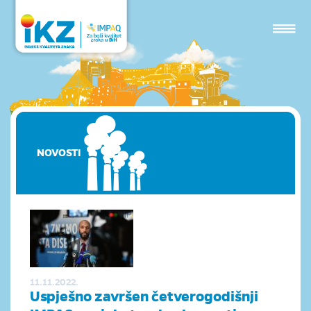
NOVOSTI
11.11.2022.
Uspješno završen četverogodišnji