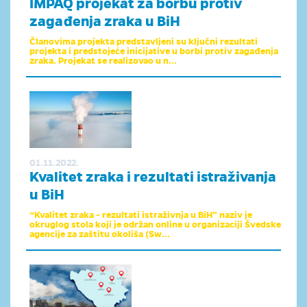
IMPAQ projekat za borbu protiv
zagađenja zraka u BiH
Članovima projekta predstavljeni su ključni rezultati
projekta i predstojeće inicijative u borbi protiv zagađenja
zraka. Projekat se realizovao u n...
01.11.2022.
Kvalitet zraka i rezultati istraživanja
u BiH
“Kvalitet zraka - rezultati istraživnja u BiH” naziv je
okruglog stola koji je održan online u organizaciji Švedske
agencije za zaštitu okoliša (Sw...