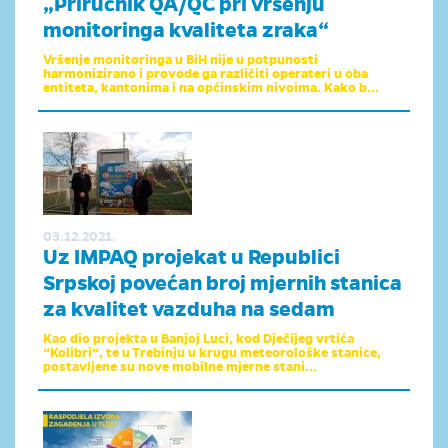
„Priručnik QA/QC pri vršenju
monitoringa kvaliteta zraka“
Vršenje monitoringa u BiH nije u potpunosti
harmonizirano i provode ga različiti operateri u oba
entiteta, kantonima i na općinskim nivoima. Kako b...
03.12.2021.
Uz IMPAQ projekat u Republici
Srpskoj povećan broj mjernih stanica
za kvalitet vazduha na sedam
Kao dio projekta u Banjoj Luci, kod Dječijeg vrtića
“Kolibri“, te u Trebinju u krugu meteorološke stanice,
postavljene su nove mobilne mjerne stani...