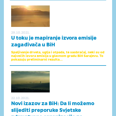
29.10.2021.
U toku je mapiranje izvora emisije
zagađivača u BiH
Spaljivanje drveta, uglja i otpada, te saobraćaj, neki su od
najvećih izvora emisija u glavnom gradu BiH Sarajevu. To
pokazuju preliminarni rezulta...
22.10.2021.
Novi izazov za BiH: Da li možemo
slijediti preporuke Svjetske