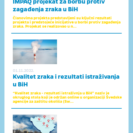
IMPAQ projekat za borbu protiv
zagađenja zraka u BiH
Članovima projekta predstavljeni su ključni rezultati
projekta i predstojeće inicijative u borbi protiv zagađenja
zraka. Projekat se realizovao u n...
01.11.2022.
Kvalitet zraka i rezultati istraživanja
u BiH
“Kvalitet zraka - rezultati istraživnja u BiH” naziv je
okruglog stola koji je održan online u organizaciji Švedske
agencije za zaštitu okoliša (Sw...