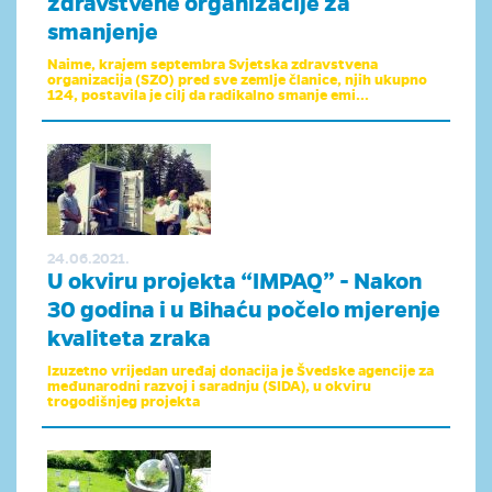
zdravstvene organizacije za
smanjenje
Naime, krajem septembra Svjetska zdravstvena
organizacija (SZO) pred sve zemlje članice, njih ukupno
124, postavila je cilj da radikalno smanje emi...
24.06.2021.
U okviru projekta “IMPAQ” - Nakon
30 godina i u Bihaću počelo mjerenje
kvaliteta zraka
Izuzetno vrijedan uređaj donacija je Švedske agencije za
međunarodni razvoj i saradnju (SIDA), u okviru
trogodišnjeg projekta