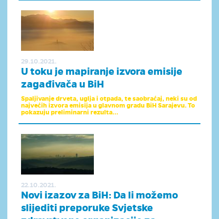
29.10.2021.
U toku je mapiranje izvora emisije
zagađivača u BiH
Spaljivanje drveta, uglja i otpada, te saobraćaj, neki su od
najvećih izvora emisija u glavnom gradu BiH Sarajevu. To
pokazuju preliminarni rezulta...
22.10.2021.
Novi izazov za BiH: Da li možemo
slijediti preporuke Svjetske