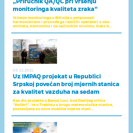
„Priručnik QA/QC pri vršenju
monitoringa kvaliteta zraka“
Vršenje monitoringa u BiH nije u potpunosti
harmonizirano i provode ga različiti operateri u oba
entiteta, kantonima i na općinskim nivoima. Kako b...
03.12.2021.
Uz IMPAQ projekat u Republici
Srpskoj povećan broj mjernih stanica
za kvalitet vazduha na sedam
Kao dio projekta u Banjoj Luci, kod Dječijeg vrtića
“Kolibri“, te u Trebinju u krugu meteorološke stanice,
postavljene su nove mobilne mjerne stani...