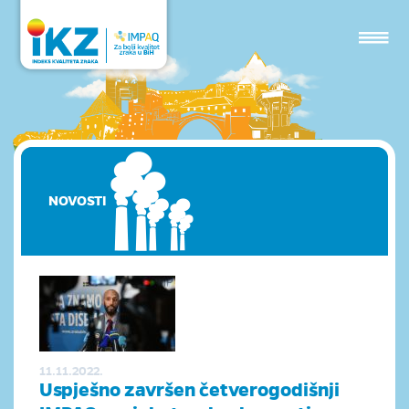
NOVOSTI
11.11.2022.
Uspješno završen četverogodišnji