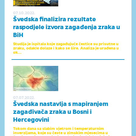
07.10.2022.
Švedska finalizira rezultate
raspodjele izvora zagađenja zraka u
BiH
Studija je ispitala koje zagađujuće čestice su prisutne u
zraku, odakle dolaze i kako se šire. Analiza je urađena u
ok...
07.07.2022.
Švedska nastavlja s mapiranjem
zagađivača zraka u Bosni i
Hercegovini
Tokom dana sa slabim vjetrom i temperaturnim
inverzijama, koje su česte u zimskim mjesecima u