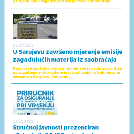
Sarajevu, nivo zagađenja zraka je visok i dominiraju...
01.07.2022.
U Sarajevu završeno mjerenje emisije
zagađujućih materija iz saobraćaja
Kako bi se ispitalo u kojoj mjeri emisije iz saobraćaja utiču
na zagađenje zraka rađeno je istraživanje na frekventnim
cestama u Sarajevu. Pokrenul...
14.12.2021.
Stručnoj javnosti prezentiran